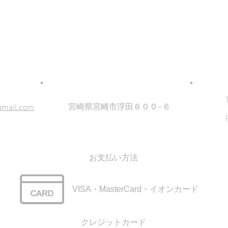
プ
ング
＜九州運輸局認証工場＞
​車検・点検・一般整備・車コーティング・クリーニング専門店
カーベスト宮崎
宮崎県宮崎市浮田６００−６
gmail.com
お支払い方法
VISA・MasterCard・イオンカード
クレジットカード