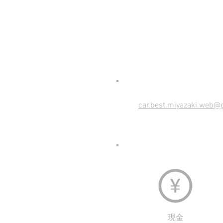
理由
car.best.miyazaki.web@
現金