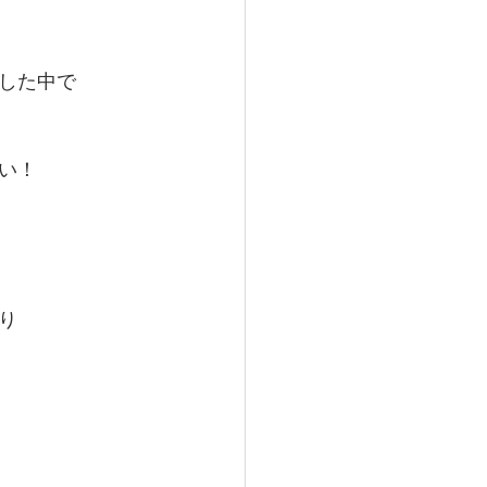
した中で
い！
り