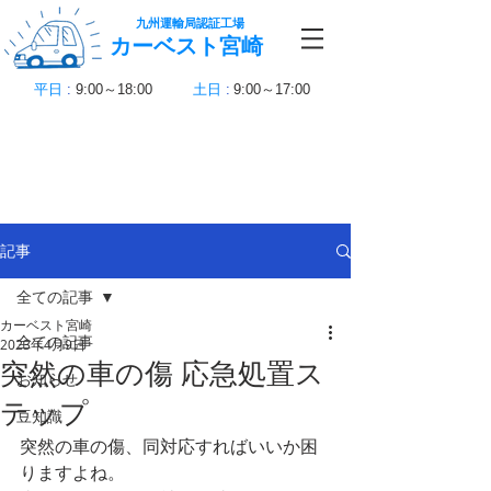
九州運輸局認証工場
カーベスト宮崎
平日
:
9:00～18:00
土日
:
9:00～17:00
記事
全ての記事
カーベスト宮崎
全ての記事
2023年4月9日
突然の車の傷 応急処置ス
お知らせ
テップ
豆知識
突然の車の傷、同対応すればいいか困
りますよね。