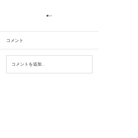
コメント
車のバッテリー交換のタ
自分でできる！
コメントを追加…
イミングはいつ？
15項目！
＜九州運輸局認証工場＞
​車検・点検・一般整備・車コーティング・クリーニ
ング専門店
カーベスト宮崎