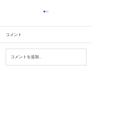
コメント
突然の車の傷 応急処置ス
車のバッテリー
コメントを追加…
テップ
イミングはいつ
＜九州運輸局認証工場＞
​車検・点検・一般整備・車コーティング・クリーニ
ング専門店
カーベスト宮崎