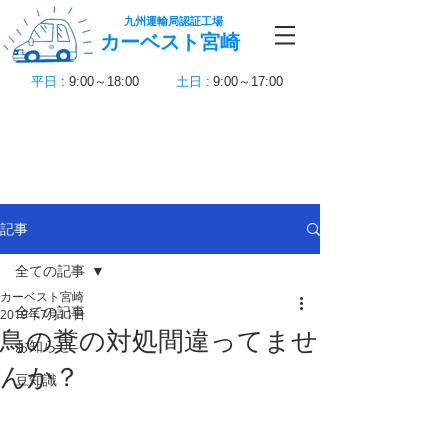
九州運輸局認証工場
カーベスト宮崎
平日
:
9:00～18:00
土日
:
9:00～17:00
記事
全ての記事
カーベスト宮崎
全ての記事
2019年7月11日
鳥の糞の対処間違ってませ
お知らせ
んか？
豆知識